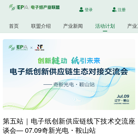
登录
注册
首页
联盟介绍
产业新闻
活动计划
产业
第五站｜电子纸创新供应链线下技术交流座
谈会— 07.09奇新光电・鞍山站