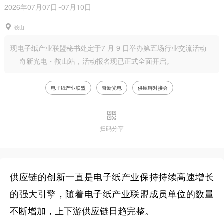
2026年07月07日~07月10日
鞍山
现电子纸产业联盟秘书处定于7 月 9 日举办第五场行业交流活动
— 奇新光电・鞍山站，活动报名现已正式全面开启。
电子纸产业联盟
奇新光电
供应链对接会
扫码分享
供应链的创新一直是电子纸产业保持持续高速增长
的强大引擎，随着电子纸产业联盟成员单位的数量
不断增加，上下游供应链日趋完整。