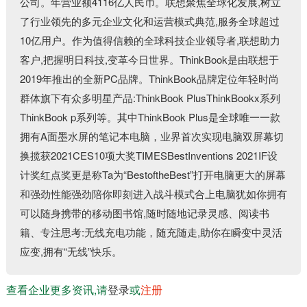
公司。年营业额4116亿人民币。联想聚焦全球化发展,树立
了行业领先的多元企业文化和运营模式典范,服务全球超过
10亿用户。作为值得信赖的全球科技企业领导者,联想助力
客户,把握明日科技,变革今日世界。ThinkBook是由联想于
2019年推出的全新PC品牌。ThinkBook品牌定位年轻时尚
群体旗下有众多明星产品:ThinkBook PlusThinkBookx系列
ThinkBook p系列等。其中ThinkBook Plus是全球唯一一款
拥有A面墨水屏的笔记本电脑，业界首次实现电脑双屏幕切
换揽获2021CES10项大奖TIMESBestInventions 2021IF设
计奖红点奖更是称Ta为“BestoftheBest”打开电脑更大的屏幕
和强劲性能强劲陪你即刻进入战斗模式合上电脑犹如你拥有
可以随身携带的移动图书馆,随时随地记录灵感、阅读书
籍、专注思考:无线充电功能，随充随走,助你在瞬变中灵活
应变,拥有“无线”快乐。
查看企业更多资讯,请
登录
或
注册