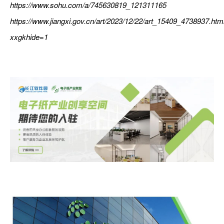
https://www.sohu.com/a/745630819_121311165
https://www.jiangxi.gov.cn/art/2023/12/22/art_15409_4738937.htm
xxgkhide=1