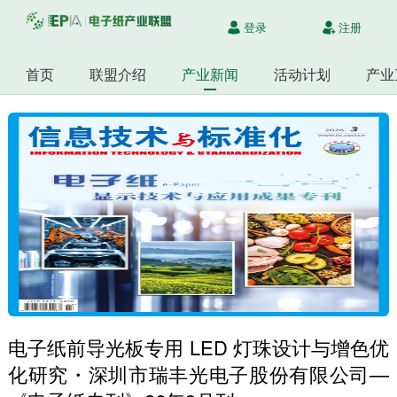
登录
注册
首页
联盟介绍
产业新闻
活动计划
产业
电子纸前导光板专用 LED 灯珠设计与增色优
化研究・深圳市瑞丰光电子股份有限公司—