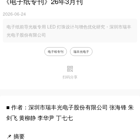
《电子纸专刊》26年3月刊
2026-06-24
电子纸前导光板专用 LED 灯珠设计与增色优化研究・深圳市瑞丰
光电子股份有限公司
电子纸专刊
瑞丰光电子
扫码分享
■ 作者：深圳市瑞丰光电子股份有限公司 张海锋 朱
剑飞 黄柳静 李华尹 丁七七
📌 摘要