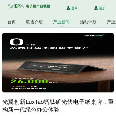
登录
注册
首页
联盟介绍
产业新闻
活动计划
产业
光翼创新LuxTab钙钛矿光伏电子纸桌牌，重
构新一代绿色办公体验