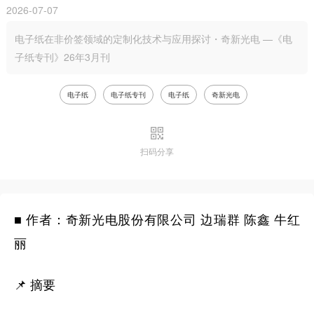
2026-07-07
电子纸在非价签领域的定制化技术与应用探讨・奇新光电 —《电
子纸专刊》26年3月刊
电子纸
电子纸专刊
电子纸
奇新光电
扫码分享
■ 作者：奇新光电股份有限公司 边瑞群 陈鑫 牛红
丽
📌 摘要