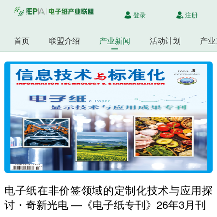
登录
注册
首页
联盟介绍
产业新闻
活动计划
产业
电子纸在非价签领域的定制化技术与应用探
讨・奇新光电 —《电子纸专刊》26年3月刊