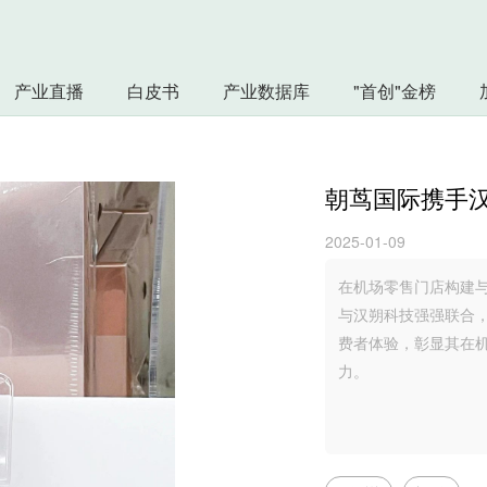
产业直播
白皮书
产业数据库
"首创"金榜
朝茑国际携手
2025-01-09
在机场零售门店构建与
与汉朔科技强强联合
费者体验，彰显其在
力。