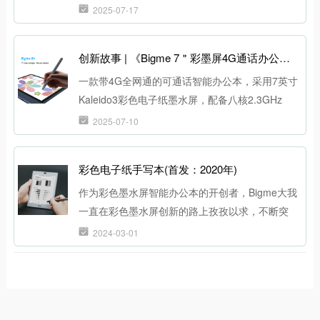
视觉疲劳问题。
2025-07-17
创新故事 | 《Bigme 7＂彩墨屏4G通话办公本B7-重塑移动办公新范式》-深圳大我控股集团有限公司
一款带4G全网通的可通话智能办公本，采用7英寸
Kaleido3彩色电子纸墨水屏，配备八核2.3GHz
CPU，8+128GB存储的高性能设备，搭配无线充
2025-07-10
电手写笔，小巧便捷，功能强大，是智能办公本业
界的“小钢炮”。
彩色电子纸手写本(首发：2020年)
作为彩色墨水屏智能办公本的开创者，Bigme大我
一直在彩色墨水屏创新的路上孜孜以求，不断突
破。从2020年开始，Bigme大我陆续发布了全球
2024-03-01
首款10.3英寸Kaleido彩色墨水屏智能办公本B1
Pro,全球首款7.8英寸Kaleido Plus彩色墨水屏智能
办公本S3 Color，全球首款10.3英寸采用安卓11
开放系统的Kaleido Plus彩色墨水屏智能办公本，