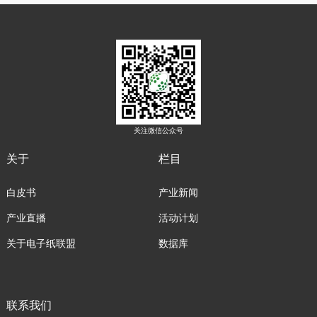
全球首款10.3英寸Kaleido 3彩色墨水屏智能办公
本inkNote Color+及全球首款Gallery 3全彩色墨水
屏智能办公本Galy等多个全球首款彩色墨水屏产
品 ，以实际行动践行彩色墨水屏办公本开创者品
牌身份，在彩色墨水屏创新领域冲在最前线，敢为
人先 。
关注微信公众号
关于
栏目
白皮书
产业新闻
产业直播
活动计划
关于电子纸联盟
数据库
联系我们