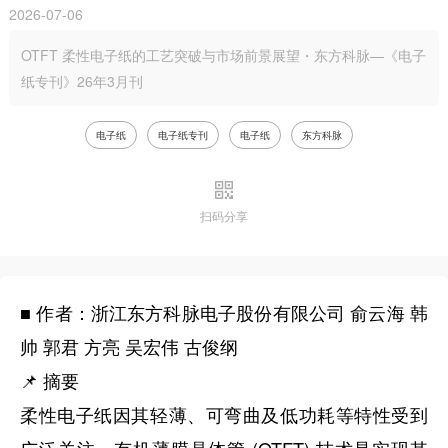
2026-07-06
OTFT 柔性电子纸的工艺突破与市场前景展望・东方科脉—《电子
纸专刊》26年3月刊
电子纸
电子纸专刊
电子纸
东方科脉
扫码分享
■ 作者：浙江东方科脉电子股份有限公司 俞云海 韩
帅 郭君 方亮 吴宏伟 古俊纲
📌 摘要
柔性电子纸因其轻薄、可弯曲及低功耗等特性受到