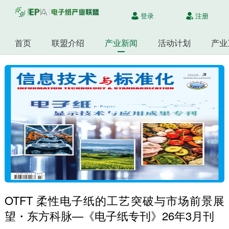
登录
注册
首页
联盟介绍
产业新闻
活动计划
产业
OTFT 柔性电子纸的工艺突破与市场前景展
望・东方科脉—《电子纸专刊》26年3月刊