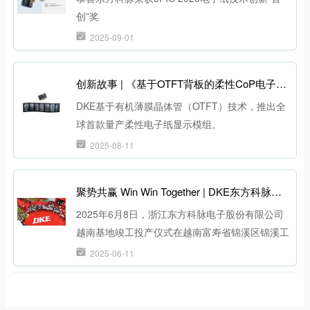
创”奖
2025-09-01
创新故事 | 《基于OTFT背板的柔性CoP电子纸显示模组》-浙江东方科脉电子股份有限公司
DKE基于有机薄膜晶体管（OTFT）技术，推出全
球首款量产柔性电子纸显示模组。
2025-08-11
聚势共赢 Win Win Together | DKE东方科脉越南基地竣工投产仪式圆满举行
2025年6月8日，浙江东方科脉电子股份有限公司
越南基地竣工投产仪式在越南富寿省锦溪区锦溪工
业园隆重举行。这一重要时刻，不仅标志着DKE东
2025-06-11
方科脉在国际化进程中迈出了坚实的一步，也彰显
了公司在全球市场的深远布局和坚定信心。