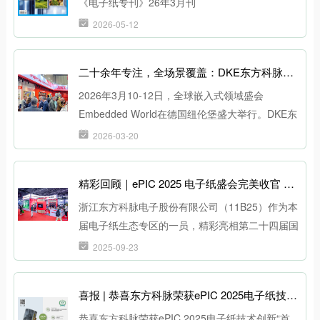
《电子纸专刊》26年3月刊
2026-05-12
二十余年专注，全场景覆盖：DKE东方科脉亮相Embedded World 2026，展现电子纸显示技术无限可能
2026年3月10-12日，全球嵌入式领域盛会
Embedded World在德国纽伦堡盛大举行。DKE东
方科脉值此成立二十一载之际，携全尺寸、全系
2026-03-20
列、全场景的电子纸显示产品技术及创新应用解决
方案亮相Hall 1,Stand 389展位
精彩回顾｜ePIC 2025 电子纸盛会完美收官 东方科脉亮相1200m²电子纸生态展区
浙江东方科脉电子股份有限公司（11B25）作为本
届电子纸生态专区的一员，精彩亮相第二十四届国
际物联网展。
2025-09-23
喜报 | 恭喜东方科脉荣获ePIC 2025电子纸技术创新“首创”奖
恭喜东方科脉荣获ePIC 2025电子纸技术创新“首