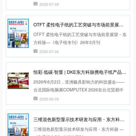
2026-07-09
OTFT 柔性电子纸的工艺突破与市场前景展望・东方科脉—《电子纸专刊》26年3月刊
OTFT 柔性电子纸的工艺突破与市场前景展望・东
方科脉—《电子纸专刊》26年3月刊
2026-07-06
恒彩·低碳·智显 | DKE东方科脉携电子纸产品方案首秀2026台北国际电脑展
2026年6月2日，亚洲极具影响力的科技盛会——
台北国际电脑展COMPUTEX 2026在台北贸易中
心盛大开幕。DKE东方科脉作为全球专业电子纸显
2026-06-09
示技术制造服务商，携核心电子纸产品技术与多场
景解决方案首次亮相电子纸产业专区，向全球用户
三维混色新型显示技术研发与应用・东方科脉 —《电子纸专刊》26年3月刊
展示“恒彩·低碳·智显”的全新生态与未来趋势。
三维混色新型显示技术研发与应用・东方科脉 —