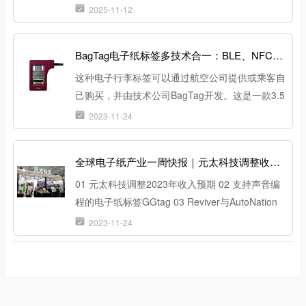
2025-11-12
BagTag电子纸标签多技术合一：BLE、NFC、UHF RFID为行李提供全方位追踪
这种电子行李标签可以通过航空公司提供或乘客自
己购买，并由技术公司BagTag开发。这是一款3.5
英寸长的设备，配有E Ink电子纸，嵌入了蓝牙低
2023-11-24
功耗（BLE）、近场通信（NFC）和UHF RFID功
能。BagTag平台和航空公司之间的后端软件连接
全球电子纸产业一周快报｜元太科技调整收入预期
允许旅客在离家飞行之前办理行李托运手续并更新
设备。
01 元太科技调整2023年收入预期 02 支持声音编
程的电子纸标签GGtag 03 Reviver与AutoNation
合作，扩展数字车牌的可用性 04 ZetaDisplay将
2023-11-24
为 220 家门店开发数字标牌方案