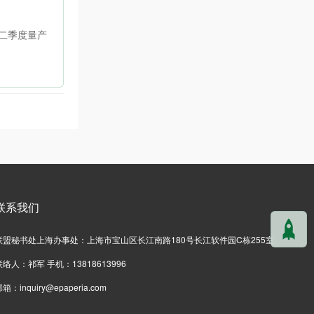
产业的国家标
成长业绩，助
年第二季度量产
联系我们
联盟秘书处上海办事处：上海市宝山区长江南路180号长江软件园C栋255室
联络人：祁军 手机：13818613996
邮箱：
inquiry@epaperia.com