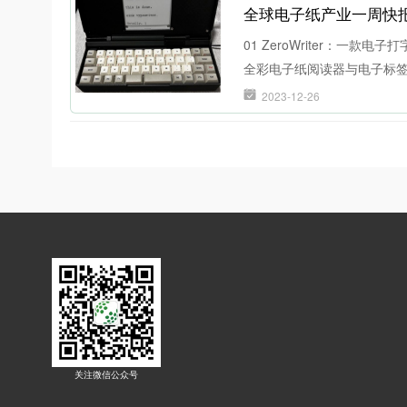
全球电子纸产业一周快报
迭代升级，兴泰科技掌握了
准、行业标准与团体标准。
01 ZeroWriter：一款
力电子纸产业持续高速发展
全彩电子纸阅读器与电子标签
2023-12-26
关注微信公众号