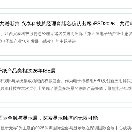
长、江西兴泰科技股份总经理肖绪名受邀将出席「第五届电子纸产业生态
题为《电子纸产业10年发展与蝶变》的主题演讲
产品亮相2026年ISE展
全球视听与系统集成领域的权威盛会。作为电子纸模组EPD及创新应用解决
者，兴泰科技在本次展会上呈现了覆盖多场景的创新产品矩阵，聚焦电子纸
于为物联网、数字商业广告、阅读办公、智慧交通等领域提供完整解决方
圳国际全触与显示展，探索显示触控的无限可能
I焕新·显示无界”为主题的2025深圳国际全触与显示展在深圳国际会展中心成