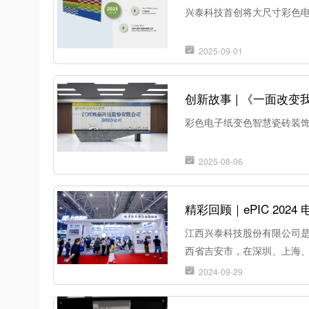
兴泰科技首创将大尺寸彩色
2025-09-01
创新故事 | 《一面改
彩色电子纸变色智慧瓷砖装饰屏
2025-08-06
精彩回顾｜ePIC 202
江西兴泰科技股份有限公司是
西省吉安市，在深圳、上海、
关垂直智慧物联应用生态链
2024-09-29
价签、阅读器、手写本等领
等各类IoT领域。同时，兴