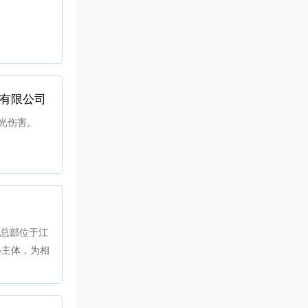
份有限公司
蓝光伤害。
司总部位于江
心主体，为相
要应用于电子
业、智慧交通
术积累与产品