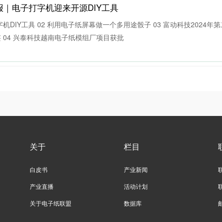
｜电子打字机迎来开源DIY工具
行业领先的电子纸显示模组相关核心技术，主导或参与制定了多项电子纸
兴泰科技以雄厚的技术实力、领先的行业技术、优良的产品品质和良好的
电子打字机DIY工具 02 利用电子纸屏幕做一个多用途骰子 03 富动科技2024
。
 04 兴泰科技越南电子纸模组厂项目获批
关于
栏目
白皮书
产业新闻
产业直播
活动计划
关于电子纸联盟
数据库