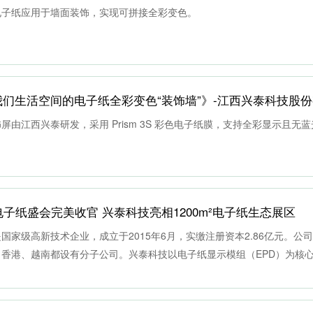
电子纸应用于墙面装饰，实现可拼接全彩变色。
变我们生活空间的电子纸全彩变色“装饰墙”》-江西兴泰科技股
由江西兴泰研发，采用 Prism 3S 彩色电子纸膜，支持全彩显示且无
4 电子纸盛会完美收官 兴泰科技亮相1200m²电子纸生态展区
国家级高新技术企业，成立于2015年6月，实缴注册资本2.86亿元。公
香港、越南都设有分子公司。兴泰科技以电子纸显示模组（EPD）为核
提供一站式服务。主营业务为研发、生产、销售电子纸显示模组，产品主
域，覆盖智慧零售、智慧教育、智慧办公、智慧医疗、智慧物流、智慧工
泰科技为海内外客户提供从屏幕到整机制造一站式交付服务。经过多年的技