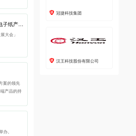
冠捷科技集团
倒计时5天｜十年同行・共谱新篇 兴泰科技总经理肖绪名确认出席ePSD2026，共话电子纸产业十年发展与蝶变
发展大会」
汉王科技股份有限公司
方案的领先
终端产品的持
案与深度定制
功举办。